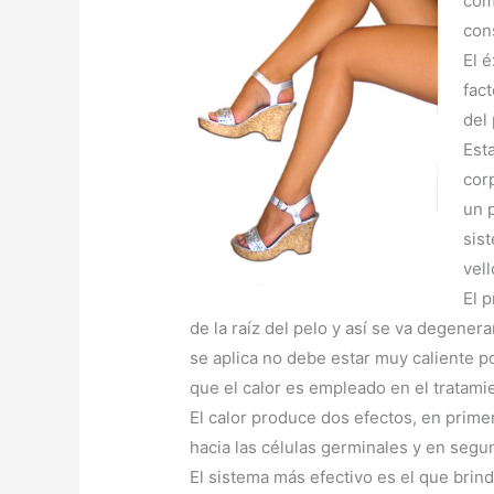
como
cons
El 
fact
del 
Est
cor
un p
sis
vell
El p
de la raíz del pelo y así se va degene
se aplica no debe estar muy caliente 
que el calor es empleado en el tratami
El calor produce dos efectos, en prime
hacia las células germinales y en segu
El sistema más efectivo es el que brind