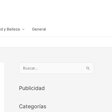
d y Belleza
General
B
u
s
Publicidad
c
a
r
Categorías
p