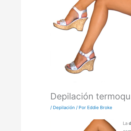
Depilación termoqu
/
Depilación
/ Por
Eddie Broke
La
d