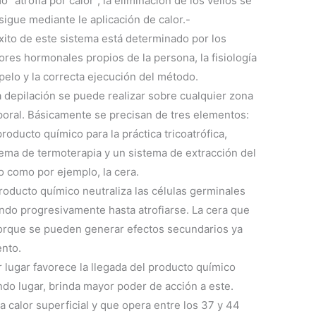
 “atrofia por calor”, la eliminación de los vellos se
igue mediante le aplicación de calor.-
éxito de este sistema está determinado por los
ores hormonales propios de la persona, la fisiología
pelo y la correcta ejecución del método.
a depilación se puede realizar sobre cualquier zona
poral. Básicamente se precisan de tres elementos:
roducto químico para la práctica tricoatrófica,
tema de termoterapia y un sistema de extracción del
o como por ejemplo, la cera.
roducto químico neutraliza las células germinales
rando progresivamente hasta atrofiarse. La cera que
porque se pueden generar efectos secundarios ya
ento.
r lugar favorece la llegada del producto químico
ndo lugar, brinda mayor poder de acción a este.
a calor superficial y que opera entre los 37 y 44